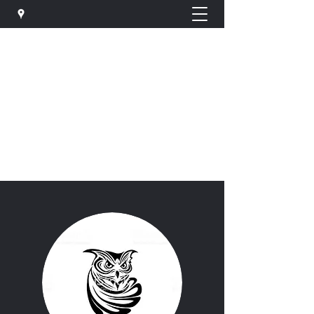
U
your
T t
otal
E e
njineering
C
customizer
株式会社 ユーテック